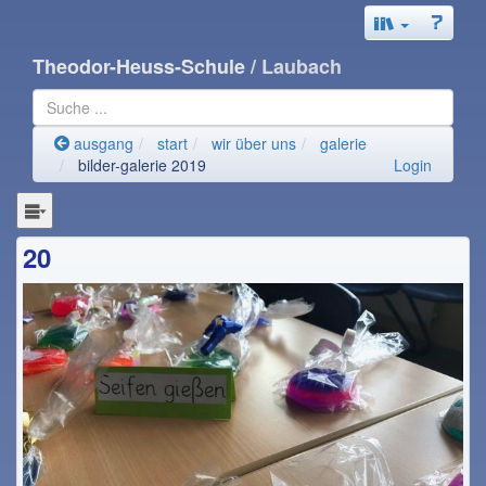
Theodor-Heuss-Schule
/ Laubach
ausgang
start
wir über uns
galerie
bilder-galerie 2019
Login
20