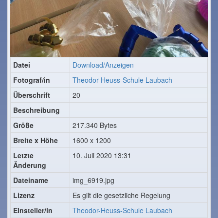
Datei
Download/Anzeigen
Fotograf/in
Theodor-Heuss-Schule Laubach
Überschrift
20
Beschreibung
Größe
217.340 Bytes
Breite x Höhe
1600 x 1200
Letzte
10. Juli 2020 13:31
Änderung
Dateiname
img_6919.jpg
Lizenz
Es gilt die gesetzliche Regelung
Einsteller/in
Theodor-Heuss-Schule Laubach