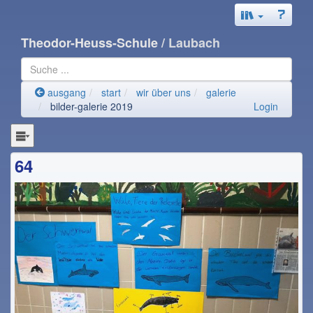
Theodor-Heuss-Schule
/ Laubach
ausgang
start
wir über uns
galerie
bilder-galerie 2019
Login
64