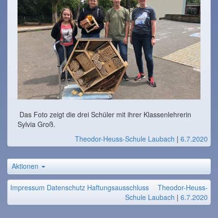
Das Foto zeigt die drei Schüler mit ihrer Klassenlehrerin
Sylvia Groß.
Theodor-Heuss-Schule Laubach
|
6.7.2020
Aktionen
Impressum
Datenschutz
Haftungsausschluss
Theodor-Heuss-
Schule Laubach
|
6.7.2020