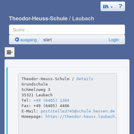
Theodor-Heuss-Schule
/ Laubach
ausgang
start
Login
Theodor-Heuss-Schule / 
Details
Grundschule 
Schmelzweg 3                                   
35321 Laubach

Tel: 
+49 (6405) 1384
Fax: +49 (6405) 4486

E-Mail: 
poststelle3745@schule.hessen.de
Homepage: 
https://theodor-heuss.laubach.schule.