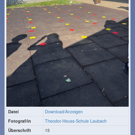
Datei
Download/Anzeigen
Fotograf/in
Theodor-Heuss-Schule Laubach
Überschrift
15