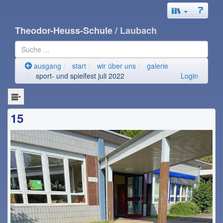
Theodor-Heuss-Schule
/ Laubach
ausgang
start
wir über uns
galerie
sport- und spielfest juli 2022
Login
15