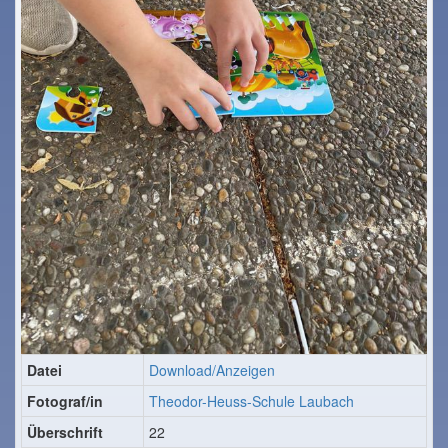
Datei
Download/Anzeigen
Fotograf/in
Theodor-Heuss-Schule Laubach
Überschrift
22