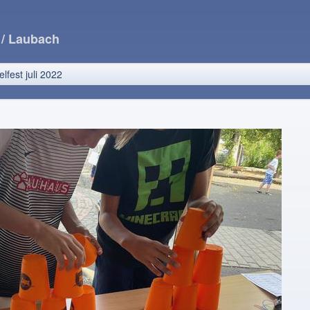
e
/ Laubach
elfest juli 2022