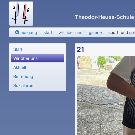
Theodor-Heuss-Schul
ausgang
start
wir über uns
galerie
sport- und spi
21
Start
Wir über uns
Aktuell
Betreuung
Sozialarbeit