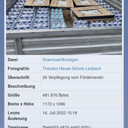
Datei
Download/Anzeigen
Fotograf/in
Theodor-Heuss-Schule Laubach
Überschrift
26 Verpflegung vom Förderverein
Beschreibung
Größe
481.876 Bytes
Breite x Höhe
1172 x 1096
Letzte
16. Juli 2022 15:18
Änderung
Dateiname
f5efe002-a870-4e92-9351-