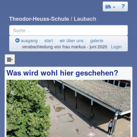
Theodor-Heuss-Schule
/ Laubach
ausgang
start
wir über uns
galerie
verabschiedung von frau markus - juni 2020
Login
Was wird wohl hier geschehen?