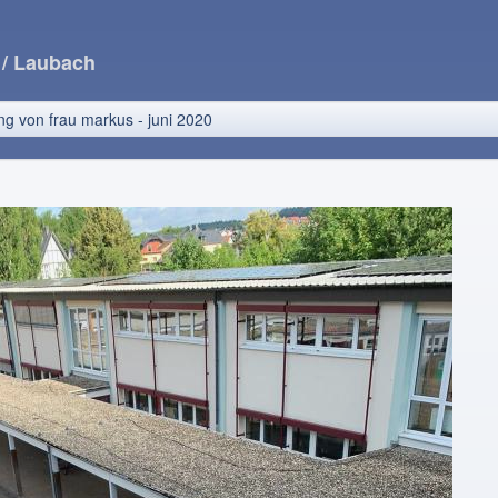
e
/ Laubach
g von frau markus - juni 2020