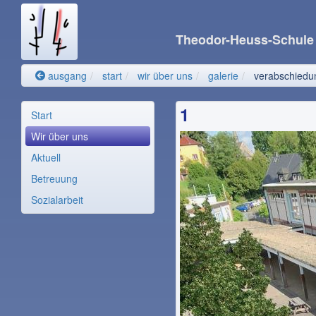
Theodor-Heuss-Schul
ausgang
start
wir über uns
galerie
verabschiedun
1
Start
Wir über uns
Aktuell
Betreuung
Sozialarbeit