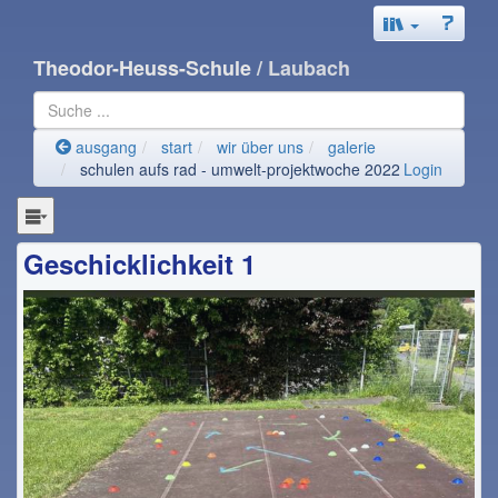
Theodor-Heuss-Schule
/ Laubach
ausgang
start
wir über uns
galerie
schulen aufs rad - umwelt-projektwoche 2022
Login
Geschicklichkeit 1