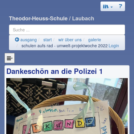
Theodor-Heuss-Schule
/ Laubach
ausgang
start
wir über uns
galerie
schulen aufs rad - umwelt-projektwoche 2022
Login
Dankeschön an die Polizei 1