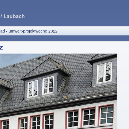
e
/ Laubach
rad - umwelt-projektwoche 2022
z