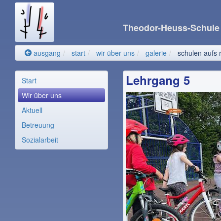
Theodor-Heuss-Schul
ausgang
start
wir über uns
galerie
schulen aufs 
Lehrgang 5
Start
Wir über uns
Aktuell
Betreuung
Sozialarbeit