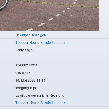
Download/Anzeigen
Theodor-Heuss-Schule Laubach
Lehrgang 5
124.682 Bytes
640 x 415
16. Mai 2022 11:14
lehrgang-5.jpg
Es gilt die gesetzliche Regelung
Theodor-Heuss-Schule Laubach