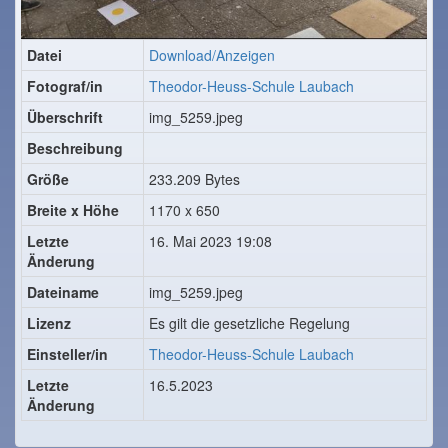
Datei
Download/Anzeigen
Fotograf/in
Theodor-Heuss-Schule Laubach
Überschrift
img_5259.jpeg
Beschreibung
Größe
233.209 Bytes
Breite x Höhe
1170 x 650
Letzte
16. Mai 2023 19:08
Änderung
Dateiname
img_5259.jpeg
Lizenz
Es gilt die gesetzliche Regelung
Einsteller/in
Theodor-Heuss-Schule Laubach
Letzte
16.5.2023
Änderung