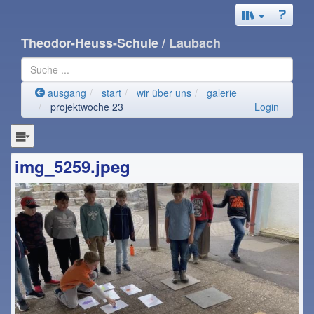
Theodor-Heuss-Schule
/ Laubach
ausgang
start
wir über uns
galerie
projektwoche 23
Login
img_5259.jpeg