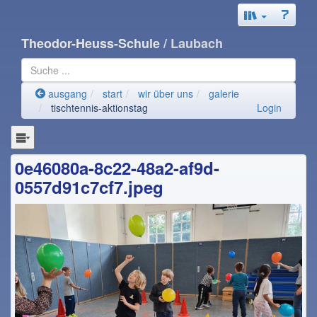
Theodor-Heuss-Schule
/ Laubach
ausgang
start
wir über uns
galerie
tischtennis-aktionstag
Login
0e46080a-8c22-48a2-af9d-
0557d91c7cf7.jpeg