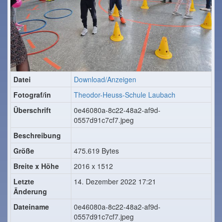
Datei
Download/Anzeigen
Fotograf/in
Theodor-Heuss-Schule Laubach
Überschrift
0e46080a-8c22-48a2-af9d-
0557d91c7cf7.jpeg
Beschreibung
Größe
475.619 Bytes
Breite x Höhe
2016 x 1512
Letzte
14. Dezember 2022 17:21
Änderung
Dateiname
0e46080a-8c22-48a2-af9d-
0557d91c7cf7.jpeg